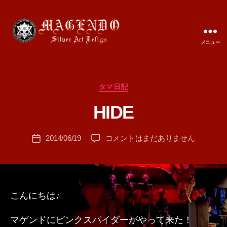
メニュー
MAGENDO
JAPAN
カ
タマ日記
作
テ
成
HIDE
ゴ
者
リ
:
ー
投
HIDE
2014/06/19
コメントはまだありません
T
投
稿
へ
A
稿
者
の
M
日
A
こんにちは♪
マゲンドにピンクスパイダーがやって来た！