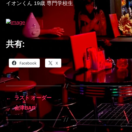
イオンくん 19歳 専門学校生
共有:
Facebook
X
←
ラスト オーダー
→
会津BAR