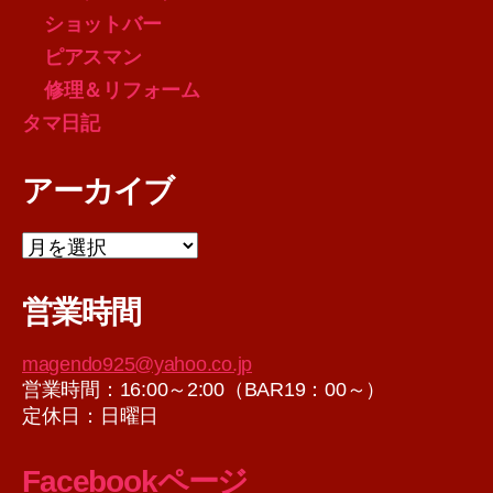
ショットバー
ピアスマン
修理＆リフォーム
タマ日記
アーカイブ
ア
ー
カ
営業時間
イ
ブ
magendo925@yahoo.co.jp
営業時間：16:00～2:00（BAR19：00～）
定休日：日曜日
Facebookページ