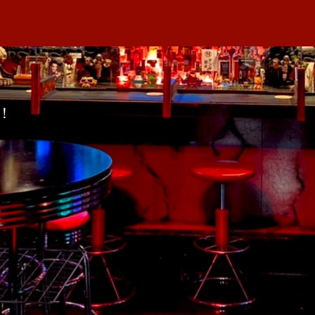
者
若
M
日
松
A
BAR
へ
の
！