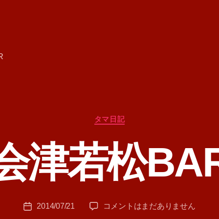
R
カ
タマ日記
テ
ゴ
会津若松BA
リ
ー
作
成
者
:
投
会
2014/07/21
コメントはまだありません
T
投
稿
津
A
稿