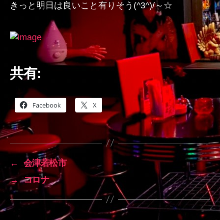
きっと明日は良いこと有りそう(^3^)/～☆
共有:
Facebook
X
←
会津若松市
→
コロナ