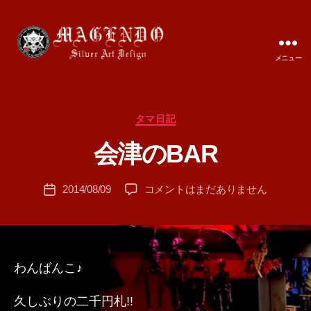
メニュー
MAGENDO
JAPAN
カ
タマ日記
作
テ
成
会津のBAR
ゴ
者
リ
:
ー
投
会
2014/08/09
コメントはまだありません
T
投
稿
津
A
稿
者
の
M
日
BAR
A
へ
の
わんばんこ♪
久しぶりの二千円札!!