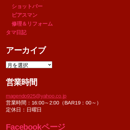
ショットバー
ピアスマン
修理＆リフォーム
タマ日記
アーカイブ
ア
ー
カ
営業時間
イ
ブ
magendo925@yahoo.co.jp
営業時間：16:00～2:00（BAR19：00～）
定休日：日曜日
Facebookページ