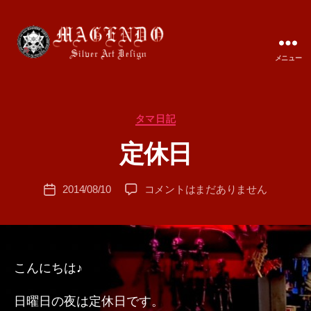
メニュー
MAGENDO
JAPAN
カ
タマ日記
作
テ
成
定休日
ゴ
者
リ
:
ー
投
定
2014/08/10
コメントはまだありません
T
投
稿
休
A
稿
者
日
M
日
へ
A
の
こんにちは♪
日曜日の夜は定休日です。