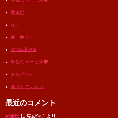
今夜のサービス
農業部
深海
俺 参上!!
会津若松Bar
今夜のサービス
モルダバイト
会津弁 でおんざ
最近のコメント
彫金氏
に
渡辺伸子
より