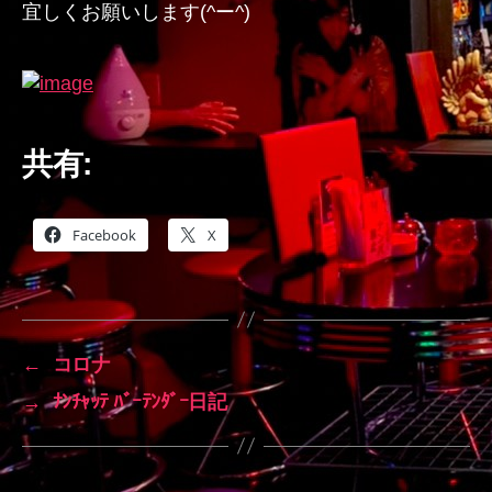
宜しくお願いします(^ー^)
共有:
Facebook
X
←
コロナ
→
ﾅﾝﾁｬｯﾃ ﾊﾞｰﾃﾝﾀﾞｰ日記