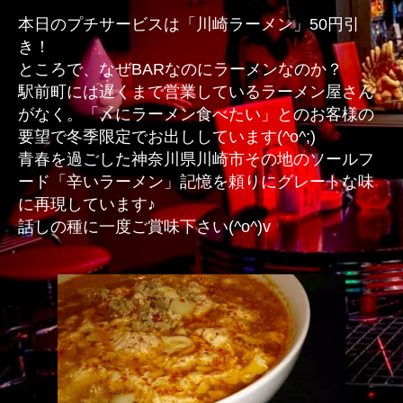
し
本日のプチサービスは「川崎ラーメン」50円引
い
き！
ラ
ところで、なぜBARなのにラーメンなのか？
ー
駅前町には遅くまで営業しているラーメン屋さん
メ
がなく。「〆にラーメン食べたい」とのお客様の
ン
要望で冬季限定でお出ししています(^o^;)
へ
の
青春を過ごした神奈川県川崎市その地のソールフ
ード「辛いラーメン」記憶を頼りにグレートな味
に再現しています♪
話しの種に一度ご賞味下さい(^o^)v