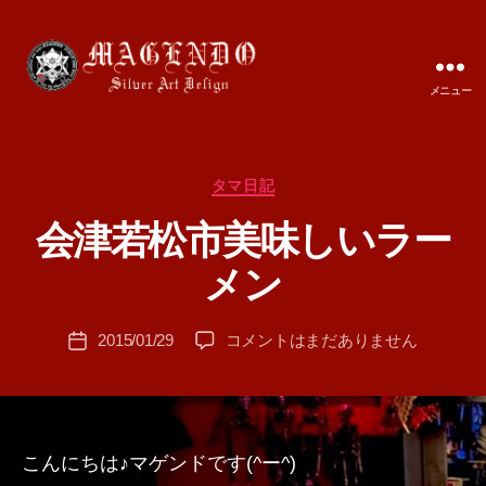
メニュー
MAGENDO
JAPAN
カ
タマ日記
テ
会津若松市美味しいラー
ゴ
作
リ
成
メン
ー
者
:
投
会
2015/01/29
コメントはまだありません
T
投
稿
津
A
稿
者
若
M
日
松
A
市
美
こんにちは♪マゲンドです(^ー^)
味