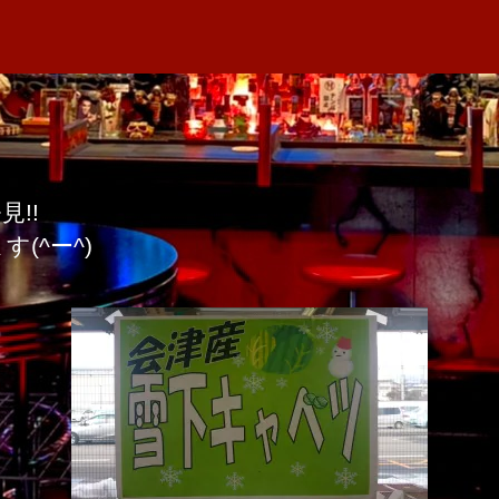
者
の
M
日
雪
A
下
キ
ャ
ベ
ツ
!!
へ
の
(^ー^)