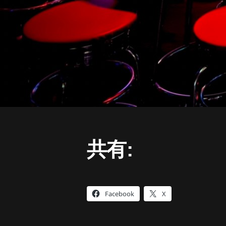
共有:
Facebook
X