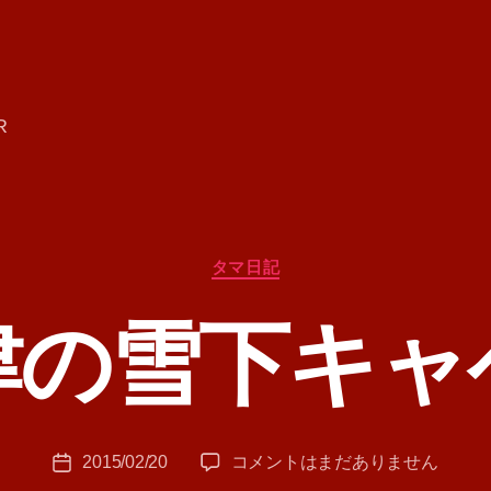
R
カ
タマ日記
テ
ゴ
津の雪下キャ
リ
ー
作
成
者
:
投
会
2015/02/20
コメントはまだありません
T
投
稿
津
A
稿