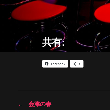
共有:
Facebook
X
←
会津の春