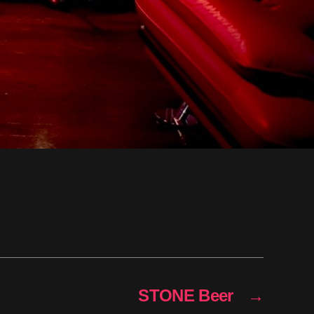
STONE Beer
→