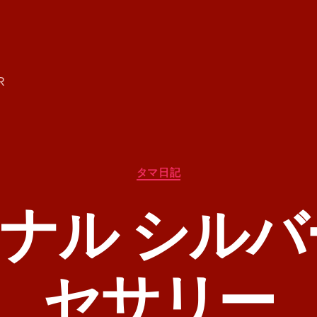
R
カ
タマ日記
テ
ゴ
ナル シルバ
リ
ー
セサリー
作
成