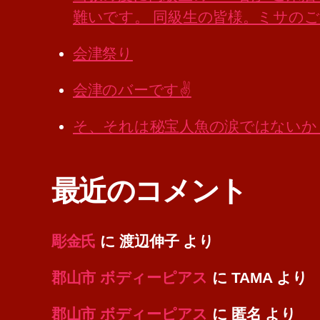
難いです。 同級生の皆様。ミサの
会津祭り
会津のバーです✌️
そ、それは秘宝人魚の涙ではないか
最近のコメント
彫金氏
に
渡辺伸子
より
郡山市 ボディーピアス
に
TAMA
より
郡山市 ボディーピアス
に
匿名
より