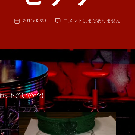
者
:
投
オ
2015/03/23
コメントはまだありません
T
投
稿
リ
A
稿
者
ジ
M
日
ナ
A
ル
シ
ル
バ
♪
ー
ア
ク
下さい(^o^;)
セ
サ
リ
ー
へ