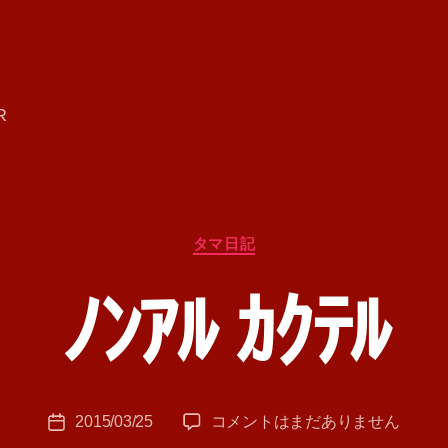
R
カ
タマ日記
テ
ゴ
ﾉﾝｱﾙ ｶｸﾃﾙ
リ
ー
作
成
者
:
投
ﾉ
2015/03/25
コメントはまだありません
T
投
稿
ﾝ
A
稿