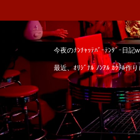
今夜のﾅﾝﾁｬｯﾃﾊﾞｰﾃﾝﾀﾞｰ日記w
最近、ｵﾘｼﾞﾅﾙ ﾉﾝｱﾙ ｶｸ