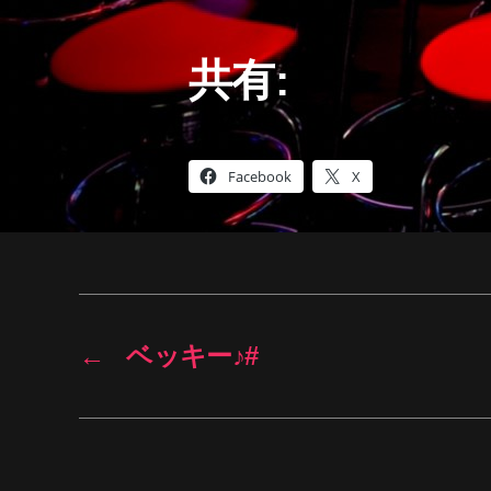
共有:
Facebook
X
←
ベッキー♪#