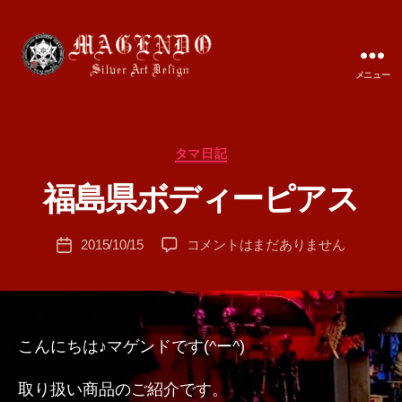
メニュー
MAGENDO
JAPAN
カ
タマ日記
作
テ
成
福島県ボディーピアス
ゴ
者
リ
:
ー
投
福
2015/10/15
コメントはまだありません
T
投
稿
島
A
稿
者
県
M
日
ボ
A
デ
ィ
こんにちは♪マゲンドです(^ー^)
ー
ピ
取り扱い商品のご紹介です。
ア