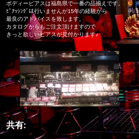
ボディーピアスは福島県で一番の品揃えです。
ス
ﾋﾟｱｯｼﾝｸﾞは行いませんが15年の経験から
へ
最良のアドバイスを致します。
の
カタログからもご注文頂けますので
きっと欲しいピアスが見付かります♪
共有: