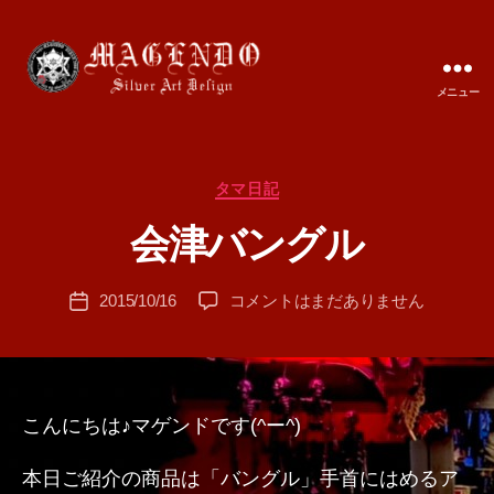
メニュー
MAGENDO
JAPAN
カ
タマ日記
作
テ
成
会津バングル
ゴ
者
リ
:
ー
投
会
2015/10/16
コメントはまだありません
T
投
稿
津
A
稿
者
バ
M
日
ン
A
グ
ル
こんにちは♪マゲンドです(^ー^)
へ
の
本日ご紹介の商品は「バングル」手首にはめるア