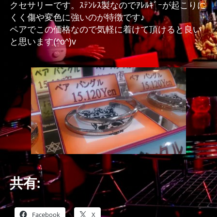
クセサリーです。ｽﾃﾝﾚｽ製なのでｱﾚﾙｷﾞｰが起こりに
くく傷や変色に強いのが特徴です♪
ペアでこの価格なので気軽に着けて頂けると良い
と思います(^o^)v
共有:
Facebook
X