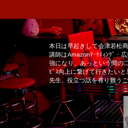
本日は早起きして会津若松
講師はAmazonﾏｰｹﾃｨ
強になり、あっという間の二
ﾋﾞｽ向上に繋げて行きたいと
先生、役立つ話を有り難うござ