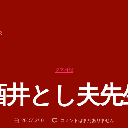
R
カ
タマ日記
テ
ゴ
酒井とし夫先
リ
ー
作
成
者
:
投
酒
2015/12/10
コメントはまだありません
T
投
稿
井
A
稿