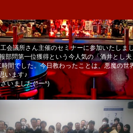
者
と
M
日
し
A
夫
先
生
へ
商工会議所さん主催のセミナーに参加いたしま
の
ﾝｸﾞ・広報部問第一位獲得という今人気の「酒井と
時間でした。今日教わったことは、悪魔の世界
思います♪
いました(^ー^)