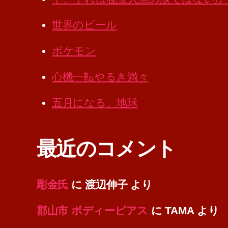
世界のビール
ポケモン
心機一転やるき満々
五月になる、地球
最近のコメント
彫金氏
に
渡辺伸子
より
郡山市 ボディーピアス
に
TAMA
より