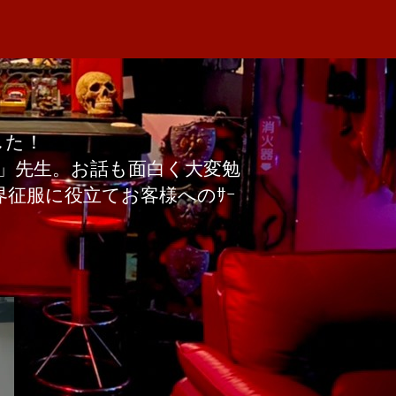
した！
し夫」先生。お話も面白く大変勉
征服に役立てお客様へのｻｰ