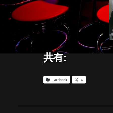
共有:
Facebook
X