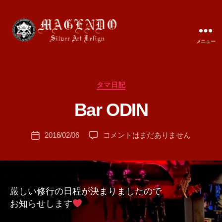
メニュー
MAGENDO
JAPAN
カ
タマ日記
作
テ
成
Bar ODIN
ゴ
者
リ
:
ー
投
Bar
2016/02/06
コメントはまだありません
T
投
稿
ODIN
A
稿
者
へ
M
日
の
A
厳しい修行の日程が決まりましたので
お知らせします