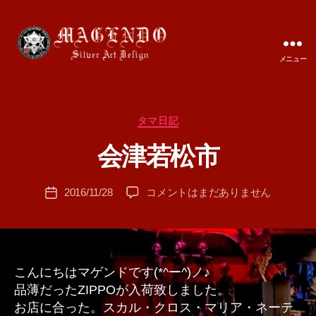
メニュー
MAGENDO
JAPAN
カ
タマ日記
作
テ
成
会津若松市
ゴ
者
リ
:
ー
投
会
2016/11/28
コメントはまだありません
T
投
稿
津
A
稿
者
若
M
日
松
A
市
へ
こんにちはマゲンドです(*^ー^)ノ♪
の
品薄だったZIPPOが入荷致しました。
お店に合った。スカル・クロス・マリア・ネーテ