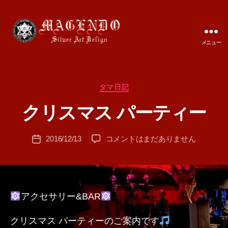
メニュー
MAGENDO
JAPAN
カ
タマ日記
作
テ
成
クリスマス パーティー
ゴ
者
リ
:
ー
投
ク
2016/12/13
コメントはまだありません
T
投
稿
リ
A
稿
者
ス
M
日
マ
A
ス
パ
アクセサリー&BAR
ー
テ
クリスマス パーティーのご案内です
ィ