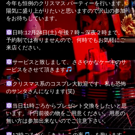
今年も恒例のクリスマス パーティーを行います。
ー
陽気に盛り上がりたいと思いますので沢山の参加
へ
をお待ちしています。
の
日時:12月24日(土) 午後７時～深夜２時まで。
予約制では有りませんので、何時でもお気軽にご
来店ください。
サービスと致しまして、ささやかなケーキのサ
ービスをさせて頂きます
クリスマス系のコスプレ大歓迎です。私も恐怖
のサンタさんになります(笑)
当日11時ごろからプレゼント交換をしたいと思
います。千円前後の物をご用意ください。用意の
無い方は参加出来ないのでご注意下さい。