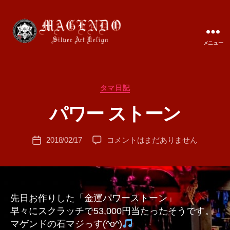
メニュー
MAGENDO
JAPAN
カ
タマ日記
作
テ
成
パワー ストーン
ゴ
者
リ
:
ー
投
パ
2018/02/17
コメントはまだありません
T
投
稿
ワ
A
稿
者
ー
M
日
ス
A
ト
ー
先日お作りした「金運パワーストーン」
ン
早々にスクラッチで53,000円当たったそうです。
へ
マゲンドの石マジっす(^o^)
の