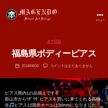
メニュー
MAGENDO
JAPAN
カ
タマ日記
作
テ
成
福島県ボディーピアス
ゴ
者
リ
:
ー
投
福
2018/08/30
コメントはまだありません
T
投
稿
島
A
稿
者
県
M
日
ボ
A
デ
ィ
ピアス県内1の品揃えです✌️
ー
郡山市からﾜｻﾞﾜｻﾞピアスを買いに来てくれる高校
ピ
生
ピアス12箇所ホールは30mmになりました
ア