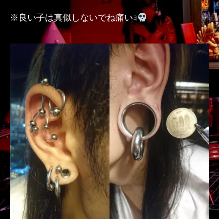
ス
※良い子は真似しないでね痛いｮ
へ
の