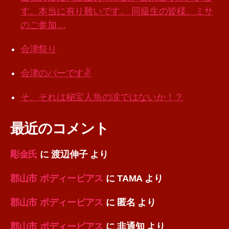
す。本当に有り難いです。 同級生の皆様。ミサ
のご参加…
会津祭り
会津のバーです✌️
そ、それは秘宝人魚の涙ではないか！？
最近のコメント
彫金氏
に
渡辺伸子
より
郡山市 ボディーピアス
に
TAMA
より
郡山市 ボディーピアス
に
匿名
より
郡山市 ボディーピアス
に
非通知
より