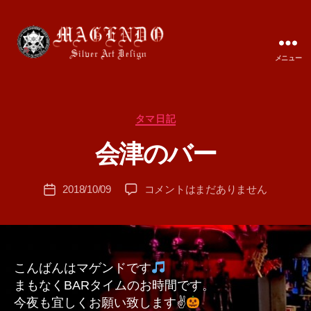
メニュー
MAGENDO
JAPAN
カ
タマ日記
作
テ
成
会津のバー
ゴ
者
リ
:
ー
投
会
2018/10/09
コメントはまだありません
T
投
稿
津
A
稿
者
の
M
日
バ
A
ー
へ
こんばんはマゲンドです
の
まもなくBARタイムのお時間です。
今夜も宜しくお願い致します✌