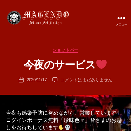
メニュー
MAGENDO
JAPAN
カ
ショットバー
作
テ
成
今夜のサービス
ゴ
者
リ
:
ー
投
今
2020/11/17
コメントはまだありません
T
投
稿
夜
A
稿
者
の
M
日
サ
A
ー
ビ
今夜も感染予防に努めながら、営業しています。
ス
ログインボーナス無料「珍味色々」皆さまのお越
しをお待ちしています
へ