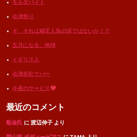
モルダバイト
会津祭り
そ、それは秘宝人魚の涙ではないか！？
五月になる、地球
イギリス人
会津若松でバー
今夜のサービス
最近のコメント
彫金氏
に
渡辺伸子
より
郡山市 ボディーピアス
に
TAMA
より