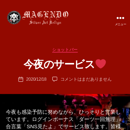
メニュー
MAGENDO
JAPAN
カ
ショットバー
作
テ
成
今夜のサービス
ゴ
者
リ
:
ー
投
今
2020/12/18
コメントはまだありません
T
投
稿
夜
A
稿
者
の
M
日
サ
A
ー
ビ
今夜も感染予防に努めながら、ひっそりと営業し
ス
ています。ログインボーナス「ダーツ一回無理」
合言葉「SNS見たよ」でサービス致します。皆様
へ