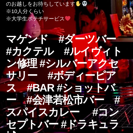
のお越しをお待ちしています
の
※10人分くらい
※大学生ポテチサービス
マゲンド #ダーツバー
#カクテル #ルイヴィト
ン修理 #シルバーアクセ
サリー #ボディーピア
ス #BAR #ショットバ
ー #会津若松市バー #
スパイスカレー #コン
セプトバー #ドラキュラ