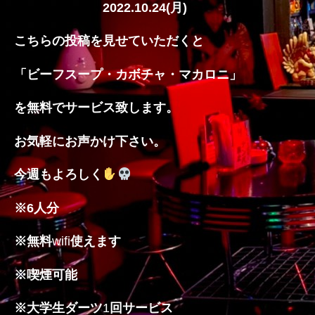
2022.10.24(
月
)
の
こちらの投稿を見せていただくと
「ビーフスープ・カボチャ・マカロニ」
を無料でサービス致します。
お気軽にお声かけ下さい。
今週もよろしく
※
6
人分
※
無料
wifi
使えます
※
喫煙可能
※
大学生ダーツ
1
回サービス