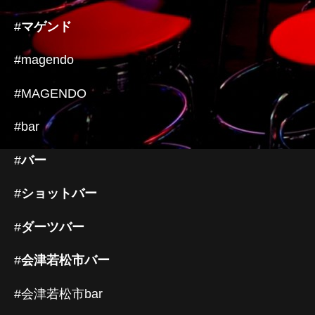
#
マゲンド
#magendo
#MAGENDO
#bar
#
バー
#
ショットバー
#
ダーツバー
#
会津若松市バー
#会津若松市bar