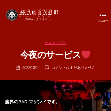
メニュー
MAGENDO
JAPAN
カ
ショットバー
作
テ
成
今夜のサービス
ゴ
者
リ
:
ー
投
今
2022/10/24
コメントはまだありません
T
投
稿
夜
A
稿
者
の
M
日
サ
A
ー
ビ
ス
魔界の
BAR
マゲンドです。
へ