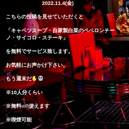
2022.11.4(
金
)
の
こちらの投稿を見せていただくと
「キャベツスープ・自家製白菜のペペロンチー
ノ・サイコロ・ステーキ」
を無料でサービス致します。
お気軽にお声かけ下さい。
もう週末だ
※
10
人分くらい
※
無料
wifi
使えます
※
喫煙可能