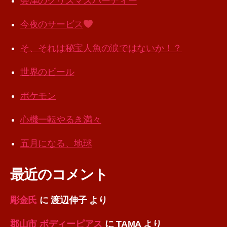
会津のクリスマスパーティー
今夜のサービス
そ、それは秘宝人魚の涙ではないか！？
世界のビール
ポケモン
心機一転やるき満々
五月になる、地球
最近のコメント
彫金氏
に
渡辺伸子
より
郡山市 ボディーピアス
に
TAMA
より