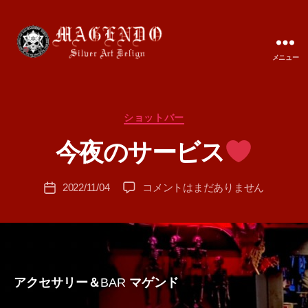
メニュー
MAGENDO
JAPAN
カ
ショットバー
作
テ
成
今夜のサービス
ゴ
者
リ
:
ー
投
今
2022/11/04
コメントはまだありません
T
投
稿
夜
A
稿
者
の
M
日
サ
A
ー
ビ
ス
アクセサリー＆
BAR
マゲンド
へ