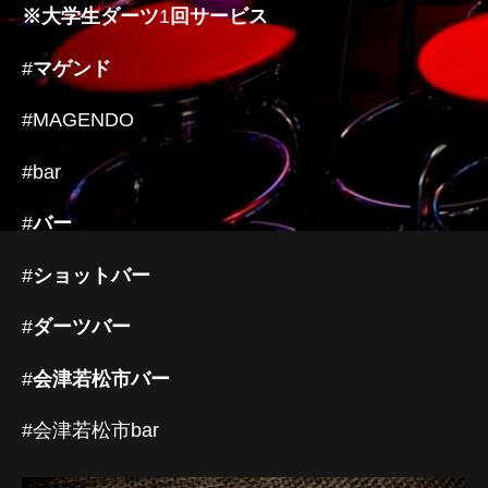
※
大学生ダーツ
1
回サービス
#
マゲンド
#MAGENDO
#bar
#
バー
#
ショットバー
#
ダーツバー
#
会津若松市バー
#会津若松市bar