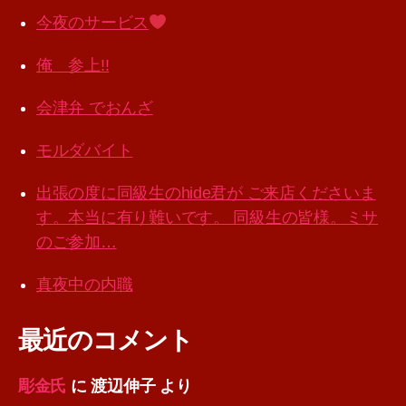
今夜のサービス
俺 参上!!
会津弁 でおんざ
モルダバイト
出張の度に同級生のhide君が ご来店くださいま
す。本当に有り難いです。 同級生の皆様。ミサ
のご参加…
真夜中の内職
最近のコメント
彫金氏
に
渡辺伸子
より