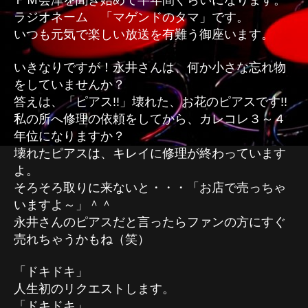
ＦＭ会津を聞き始めて半年間ぐらいになります。
ラジオネーム 「マゲンドのタマ」です。
いつも元気で楽しい放送を有難う御座います。
いきなりですが！永井さんは、何か小さな忘れ物
をしていませんか？
答えは、「ピアス!!」壊れた、お花のピアスです!!
私の所へ修理の依頼をしてから、カレコレ３～４
年位になりますか？
壊れたピアスは、キレイに修理が終わっています
よ。
そろそろ取りに来ないと・・・「お店で売っちゃ
いますよ～」＾＾
永井さんのピアスだと言ったらファンの方にすぐ
売れちゃうかもね（笑）
「ドキドキ」
人生初のリクエストします。
「ドキドキ」