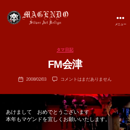
メニュー
MAGENDO
JAPAN
カ
タマ日記
作
テ
成
FM会津
ゴ
者
リ
:
ー
投
FM
2008/02/03
コメントはまだありません
T
投
稿
会
A
稿
者
津
M
日
へ
A
の
あけまして おめでとうございます
本年もマゲンドを宜しくお願いいたします。