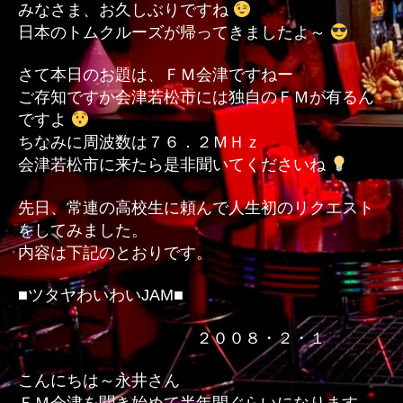
みなさま、お久しぶりですね
日本のトムクルーズが帰ってきましたよ～
さて本日のお題は、ＦＭ会津ですねー
ご存知ですか会津若松市には独自のＦＭが有るん
ですよ
ちなみに周波数は７６．２ＭＨｚ
会津若松市に来たら是非聞いてくださいね
先日、常連の高校生に頼んで人生初のリクエスト
をしてみました。
内容は下記のとおりです。
■ツタヤわいわいJAM■
２００８・２・１
こんにちは～永井さん