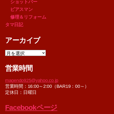
ショットバー
ピアスマン
修理＆リフォーム
タマ日記
アーカイブ
ア
ー
カ
営業時間
イ
ブ
magendo925@yahoo.co.jp
営業時間：16:00～2:00（BAR19：00～）
定休日：日曜日
Facebookページ