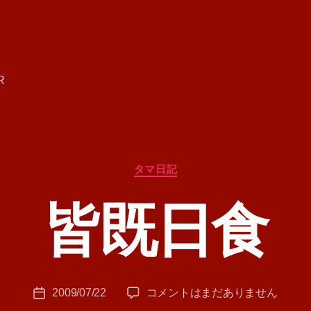
R
カ
タマ日記
テ
ゴ
皆既日食
リ
ー
作
成
者
:
投
皆
2009/07/22
コメントはまだありません
T
投
稿
既
A
稿