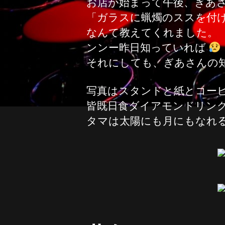
お店が始まって午後、ぎあ
「ガラスに蝋燭のススを付
なんて教えてくれました。
ンンー昨日知っていれば
それにしても、ぎあさんの
写真はスタンドと紙とコー
皆既日食ダイアモンドリン
タマは太陽にも月にもなれ