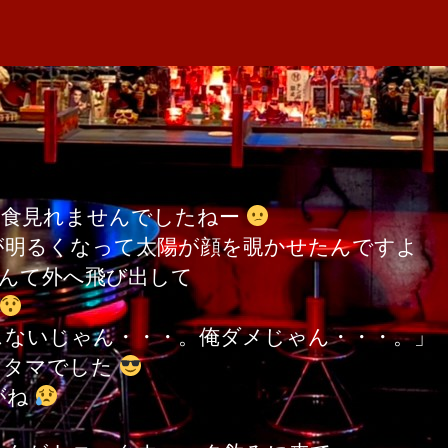
者
日
M
日
食
A
へ
の
日食見れませんでしたねー
が明るくなって太陽が顔を覗かせたんですよ
んて外へ飛び出して
スないじゃん・・・。俺ダメじゃん・・・。」
たタマでした
がね