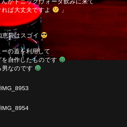
さんがトニックウォータ飲みに来て
ければ大丈夫ですよ
」
知恵袋はスゴイ
ヒーの蓋を利用して
グを自作したものです
る男なのです