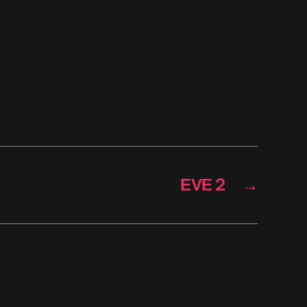
EVE２
→