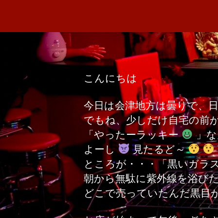
こんにちは
今日は会津地方は曇りで、
でもね、少しだけ自宅の前
「やったーラッキー
」な
よーし
見たるど～
ところが・・・「黒いガラ
朝から無駄に紫外線を浴び
どこで売っていたんだ黒目